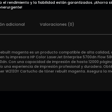
 el rendimiento y la fiabilidad están garantizados. ¡Ahorra s
onerurgente!
ón adicional
Valoraciones (0)
rebuilt magenta es un producto compatible de alta calidad,
en tu impresora HP Color LaserJet Enterprise 5700dn Flow 58
00dn. Con una capacidad de impresión de hasta 12000 página
do una experiencia de impresión profesional y duradera. Obt
óner W2133Y Cartucho de tóner rebuilt magenta. Asegura la m