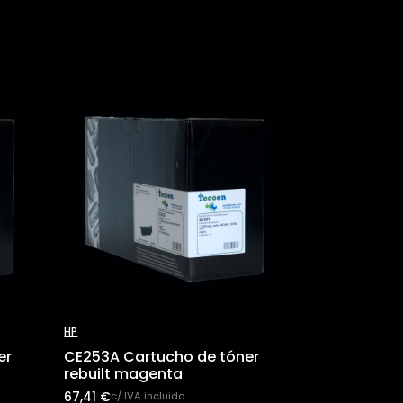
HP
er
CE253A Cartucho de tóner
rebuilt magenta
67,41
€
c/ IVA incluido