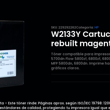
SKU:
229292262
Categoría:
HP
W2133Y Cartuc
rebuilt magen
Tóner compatible para impresora
5700dn Flow 5800zf, 6800zf, 680
MFP 5800dn, 6800dn. Imprime has
gráficos claros.
 – Este tóner rinde: Páginas aprox. según ISO/IEC 19798: 120
tándares de calidad, protegiendo tu impresora igual que el o