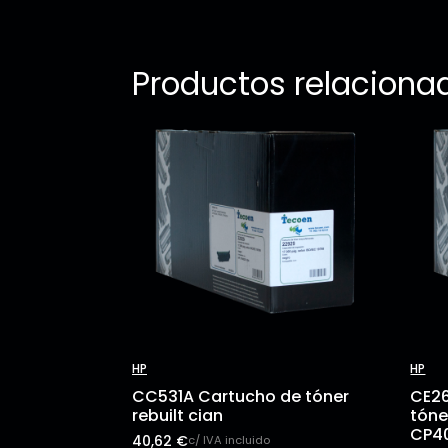
Productos relaciona
HP
HP
CC531A Cartucho de tóner
CE26
rebuilt cian
tóne
CP4
40,62
€
c/ IVA incluido