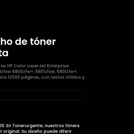
ho de tóner
ta
s HP Color LaserJet Enterprise
0zfsw 6800zfw+, 6801zfsw, 6801zfw+,
ta 12000 páginas, con textos nítidos y
00. En Tonerurgente, nuestros tóners
riginal. Su diseño puede diferir