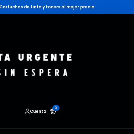
Cartuchos de tinta y toners al mejor precio
0
Cuenta