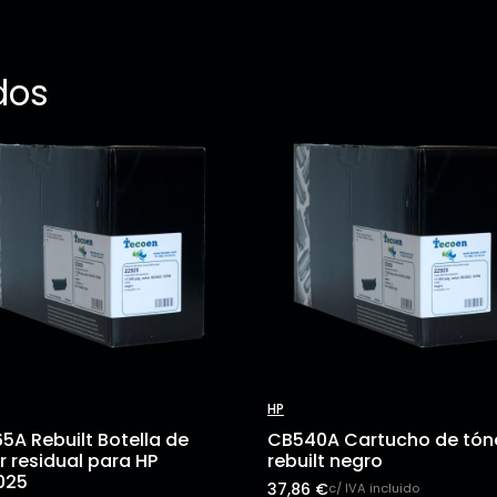
dos
HP
5A Rebuilt Botella de
CB540A Cartucho de tón
r residual para HP
rebuilt negro
025
37,86
€
c/ IVA incluido